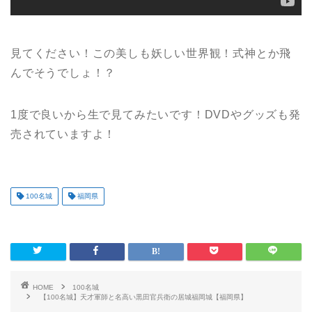
見てください！この美しも妖しい世界観！式神とか飛
んでそうでしょ！？
1度で良いから生で見てみたいです！DVDやグッズも発
売されていますよ！
100名城
福岡県
HOME
100名城
【100名城】天才軍師と名高い黒田官兵衛の居城福岡城【福岡県】