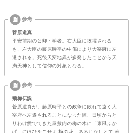
菅原道真
平安前期の公卿・学者。右大臣に抜擢される
も、左大臣の藤原時平の中傷により大宰府に左
遷される。死後天変地異が多発したことから天
満天神として信仰の対象となる。
飛梅伝説
菅原道真が、藤原時平との政争に敗れて遠く大
宰府へ左遷されることになった際、日頃からと
りわけ愛でてきた屋敷内の梅の木に「東風ふか
ば にほひをこせよ 梅の花 あるじなしとて 春