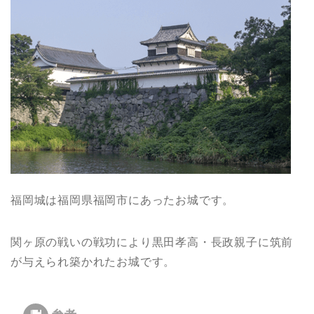
福岡城は福岡県福岡市にあったお城です。
関ヶ原の戦いの戦功により黒田孝高・長政親子に筑前
が与えられ築かれたお城です。