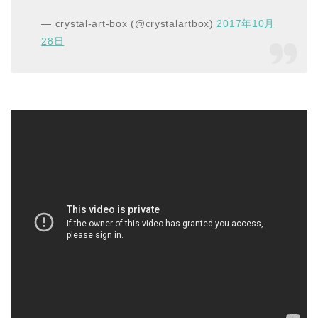
— crystal-art-box (@crystalartbox)
2017年10月
28日