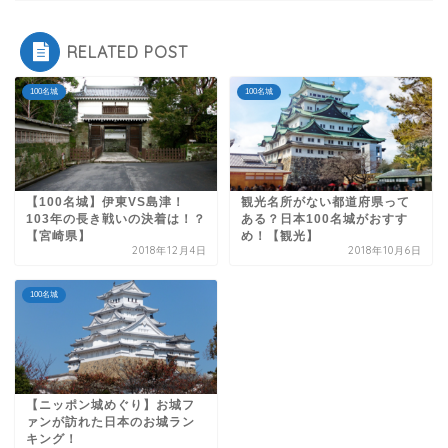
RELATED POST
100名城
100名城
【100名城】伊東VS島津！
観光名所がない都道府県って
103年の長き戦いの決着は！？
ある？日本100名城がおすす
【宮崎県】
め！【観光】
2018年12月4日
2018年10月6日
100名城
【ニッポン城めぐり】お城フ
ァンが訪れた日本のお城ラン
キング！