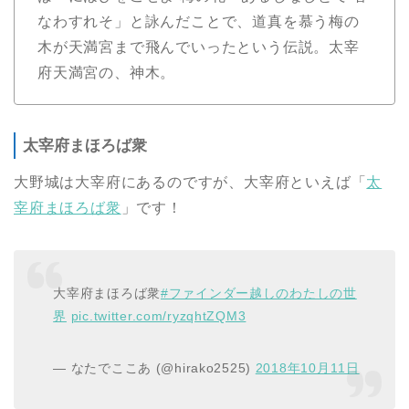
なわすれそ」と詠んだことで、道真を慕う梅の
木が天満宮まで飛んでいったという伝説。太宰
府天満宮の、神木。
太宰府まほろば衆
大野城は大宰府にあるのですが、大宰府といえば「
太
宰府まほろば衆
」です！
大宰府まほろば衆
#ファインダー越しのわたしの世
界
pic.twitter.com/ryzqhtZQM3
— なたでここあ (@hirako2525)
2018年10月11日