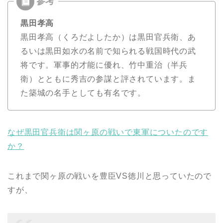
黒田孝高
黒田孝高（くろだよしたか）は黒田官兵衛、あ
るいは黒田如水の名前で知られる戦国時代の武
将です。軍事的才能に優れ、竹中重治（半兵
衛）とともに秀吉の参謀と評されています。ま
た築城の名手としても有名です。
なぜ
黒田官兵衛
は
関ヶ原の戦い
で東軍についたのです
か？
これまで関ヶ原の戦いを豊臣VS徳川と思っていたので
すが、