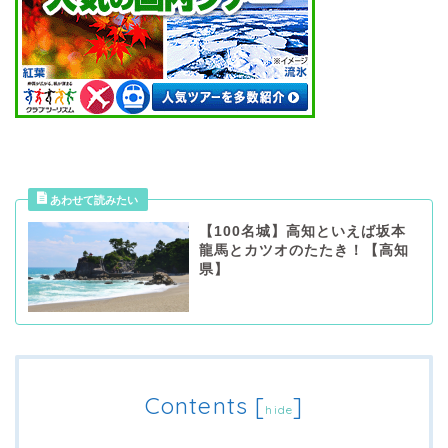
【100名城】高知といえば坂本
龍馬とカツオのたたき！【高知
県】
Contents
[
]
hide