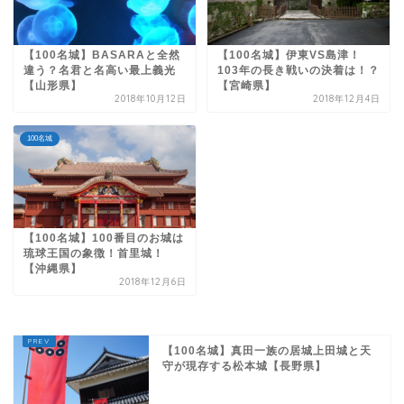
【100名城】BASARAと全然
【100名城】伊東VS島津！
違う？名君と名高い最上義光
103年の長き戦いの決着は！？
【山形県】
【宮崎県】
2018年10月12日
2018年12月4日
100名城
【100名城】100番目のお城は
琉球王国の象徴！首里城！
【沖縄県】
2018年12月6日
【100名城】真田一族の居城上田城と天
守が現存する松本城【長野県】