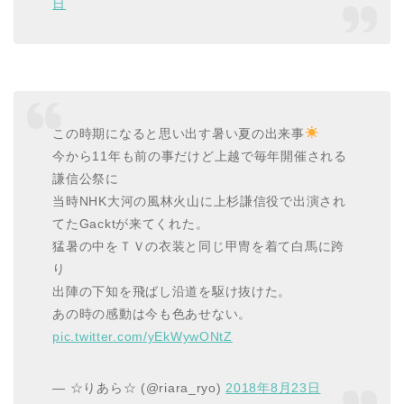
日
この時期になると思い出す暑い夏の出来事
今から11年も前の事だけど上越で毎年開催される
謙信公祭に
当時NHK大河の風林火山に上杉謙信役で出演され
てたGacktが来てくれた。
猛暑の中をＴＶの衣装と同じ甲冑を着て白馬に跨
り
出陣の下知を飛ばし沿道を駆け抜けた。
あの時の感動は今も色あせない。
pic.twitter.com/yEkWywONtZ
— ☆りあら☆ (@riara_ryo)
2018年8月23日