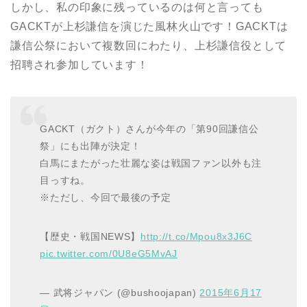
しかし、私の印象に残っているのは何と言っても
GACKTが上杉謙信を演じた風林火山です！GACKTは
謙信公祭において複数回にわたり、上杉謙信役として
招聘され参加しています！
GACKT（ガクト）さんが今年の「第90回謙信公
祭」にも出陣が決定！
白馬にまたがった壮麗な姿は戦国ファン以外も注
目っすね。
※ただし、今回で最後の予定
【歴史・戦国NEWS】
http://t.co/Mpou8x3J6C
pic.twitter.com/0U8eG5MvAJ
— 武将ジャパン (@bushoojapan)
2015年6月17