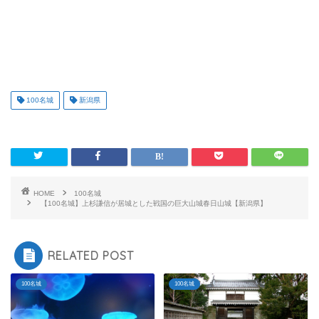
100名城
新潟県
HOME
100名城
【100名城】上杉謙信が居城とした戦国の巨大山城春日山城【新潟県】
RELATED POST
100名城
100名城