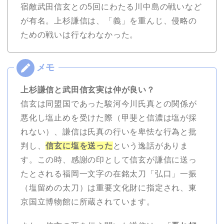
宿敵武田信玄との5回にわたる川中島の戦いなど
が有名。上杉謙信は、「義」を重んじ、侵略の
ための戦いは行なわなかった。
上杉謙信と武田信玄実は仲が良い？
信玄は同盟国であった駿河今川氏真との関係が
悪化し塩止めを受けた際（甲斐と信濃は塩が採
れない）、謙信は氏真の行いを卑怯な行為と批
判し、
信玄に塩を送った
という逸話がありま
す。この時、感謝の印として信玄が謙信に送っ
たとされる福岡一文字の在銘太刀「弘口」一振
（塩留めの太刀）は重要文化財に指定され、東
京国立博物館に所蔵されています。