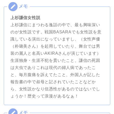
上杉謙信女性説
上杉謙信にまつわる逸話の中で、最も興味深い
のが女性説です。戦国BASARAでも女性説を意
識している演出になっていますし、（女性声優
（朴璐美さん）を起用していたり、舞台では男
装の麗人と名高いAKIRAさんが演じています）
生涯独身・生涯不犯を貫いたこと、謙信の死因
は大虫でありこれは現代の婦人病であったこ
と、毎月腹痛を訴えてたこと、外国人が記した
報告書の中で叔母と記されていたことなどか
ら、女性説かなり信憑性があるのではないでし
ょうか！歴史って浪漫があるなぁ！