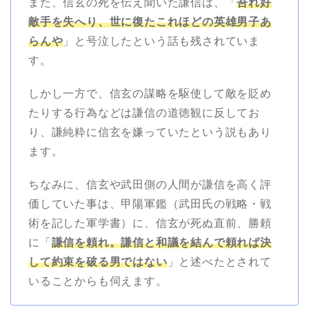
また、信玄の死を伝え聞いた謙信は、「
吾れ好
敵手を失へり、世に復たこれほどの英雄男子あ
らんや
」と号泣したという話も残されていま
す。
しかし一方で、信玄の謀略を駆使して敵を貶め
たりする行為などは謙信の道徳観に反してお
り、謙純粋に信玄を嫌っていたという説もあり
ます。
ちなみに、信玄や武田側の人間が謙信を高く評
価していた事は、甲陽軍鑑（武田氏の戦略・戦
術を記した軍学書）に、信玄が死ぬ直前、勝頼
に「
謙信を頼れ。謙信と和議を結んで頼れば決
して約束を破る男ではない
」と述べたとされて
いることからも伺えます。